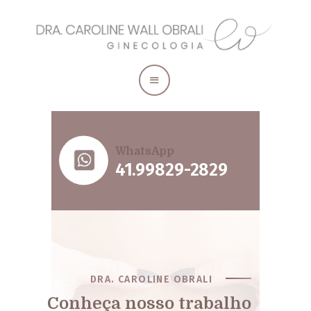
Home
A Médica
Ginecologia geral
Estética genital
Longevidade
Blog
WhatsApp
41.99829-2829
DRA. CAROLINE OBRALI
Conheça nosso trabalho