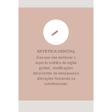
ESTÉTICA GENITAL
Área que visa melhorar o
aspecto estético da região
genital , modificações
decorrentes da menopausa e
alterações funcionais ou
constitucionais.